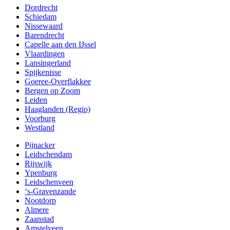
Dordrecht
Schiedam
Nissewaard
Barendrecht
Capelle aan den IJssel
Vlaardingen
Lansingerland
Spijkenisse
Goeree-Overflakkee
Bergen op Zoom
Leiden
Haaglanden (Regio)
Voorburg
Westland
Pijnacker
Leidschendam
Rijswijk
Ypenburg
Leidschenveen
‘s-Gravenzande
Nootdorp
Almere
Zaanstad
Amstelveen