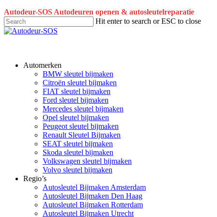
Skip
Autodeur-SOS Autodeuren openen & autosleutelreparatie
to
Hit enter to search or ESC to close
main
Close
content
Search
Automerken
BMW sleutel bijmaken
Citroën sleutel bijmaken
FIAT sleutel bijmaken
Ford sleutel bijmaken
Mercedes sleutel bijmaken
Opel sleutel bijmaken
Peugeot sleutel bijmaken
Renault Sleutel Bijmaken
SEAT sleutel bijmaken
Skoda sleutel bijmaken
Volkswagen sleutel bijmaken
Volvo sleutel bijmaken
Regio’s
Autosleutel Bijmaken Amsterdam
Autosleutel Bijmaken Den Haag
Autosleutel Bijmaken Rotterdam
Autosleutel Bijmaken Utrecht