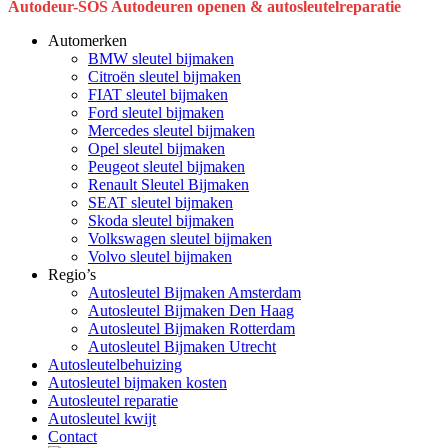
Close
Autodeur-SOS Autodeuren openen & autosleutelreparatie
Menu
Automerken
BMW sleutel bijmaken
Citroën sleutel bijmaken
FIAT sleutel bijmaken
Ford sleutel bijmaken
Mercedes sleutel bijmaken
Opel sleutel bijmaken
Peugeot sleutel bijmaken
Renault Sleutel Bijmaken
SEAT sleutel bijmaken
Skoda sleutel bijmaken
Volkswagen sleutel bijmaken
Volvo sleutel bijmaken
Regio’s
Autosleutel Bijmaken Amsterdam
Autosleutel Bijmaken Den Haag
Autosleutel Bijmaken Rotterdam
Autosleutel Bijmaken Utrecht
Autosleutelbehuizing
Autosleutel bijmaken kosten
Autosleutel reparatie
Autosleutel kwijt
Contact