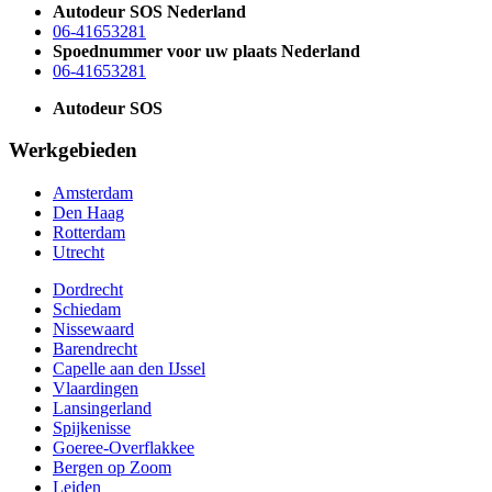
Autodeur SOS Nederland
06-41653281
Spoednummer voor uw plaats Nederland
06-41653281
Autodeur SOS
Werkgebieden
Amsterdam
Den Haag
Rotterdam
Utrecht
Dordrecht
Schiedam
Nissewaard
Barendrecht
Capelle aan den IJssel
Vlaardingen
Lansingerland
Spijkenisse
Goeree-Overflakkee
Bergen op Zoom
Leiden