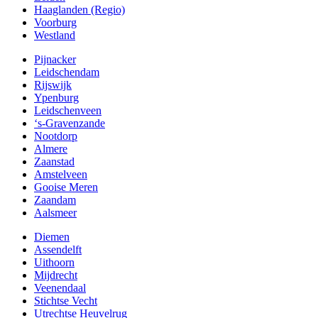
Haaglanden (Regio)
Voorburg
Westland
Pijnacker
Leidschendam
Rijswijk
Ypenburg
Leidschenveen
‘s-Gravenzande
Nootdorp
Almere
Zaanstad
Amstelveen
Gooise Meren
Zaandam
Aalsmeer
Diemen
Assendelft
Uithoorn
Mijdrecht
Veenendaal
Stichtse Vecht
Utrechtse Heuvelrug