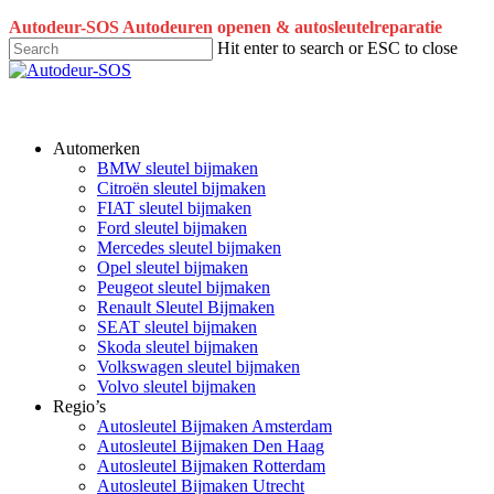
Skip
Autodeur-SOS Autodeuren openen & autosleutelreparatie
to
Hit enter to search or ESC to close
main
Close
content
Search
Automerken
BMW sleutel bijmaken
Citroën sleutel bijmaken
FIAT sleutel bijmaken
Ford sleutel bijmaken
Mercedes sleutel bijmaken
Opel sleutel bijmaken
Peugeot sleutel bijmaken
Renault Sleutel Bijmaken
SEAT sleutel bijmaken
Skoda sleutel bijmaken
Volkswagen sleutel bijmaken
Volvo sleutel bijmaken
Regio’s
Autosleutel Bijmaken Amsterdam
Autosleutel Bijmaken Den Haag
Autosleutel Bijmaken Rotterdam
Autosleutel Bijmaken Utrecht