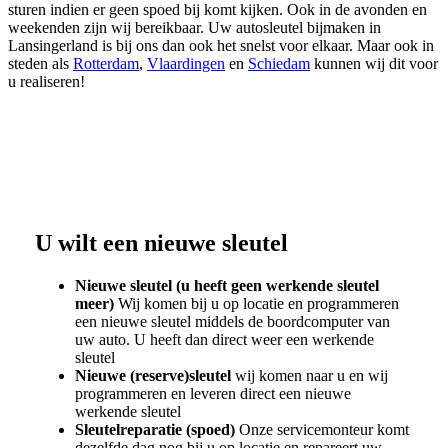
sturen indien er geen spoed bij komt kijken. Ook in de avonden en
weekenden zijn wij bereikbaar. Uw autosleutel bijmaken in
Lansingerland is bij ons dan ook het snelst voor elkaar. Maar ook in
steden als
Rotterdam
,
Vlaardingen
en
Schiedam
kunnen wij dit voor
u realiseren!
U wilt een nieuwe sleutel
Nieuwe sleutel (u heeft geen werkende sleutel
meer)
Wij komen bij u op locatie en programmeren
een nieuwe sleutel middels de boordcomputer van
uw auto. U heeft dan direct weer een werkende
sleutel
Nieuwe (reserve)sleutel
wij komen naar u en wij
programmeren en leveren direct een nieuwe
werkende sleutel
Sleutelreparatie (spoed)
Onze servicemonteur komt
dezelfde dag nog bij u op locatie en repareert uw