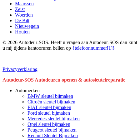
Maarssen
Zeist
Woerden
De Bilt
Nieuwegein
Houten
© 2026 Autodeur-SOS. Heeft u vragen aan Autodeur-SOS dan kunt
u mij tijdens kantooruren bellen op
{telefoonnummer[1]}
Privacyverklaring
Close
Autodeur-SOS Autodeuren openen & autosleutelreparatie
Menu
Automerken
BMW sleutel bijmaken
Citroën sleutel bijmaken
FIAT sleutel bijmaken
Ford sleutel bijmaken
Mercedes sleutel bijmaken
Opel sleutel bijmaken
Peugeot sleutel bijmaken
Renault Sleutel Bijmaken