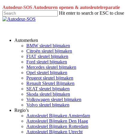
Skip
Autodeur-SOS Autodeuren openen & autosleutelreparatie
to
Hit enter to search or ESC to close
main
Close
content
Search
Automerken
BMW sleutel bijmaken
Citroën sleutel bijmaken
FIAT sleutel bijmaken
Ford sleutel bijmaken
Mercedes sleutel bijmaken
Opel sleutel bijmaken
Peugeot sleutel bijmaken
Renault Sleutel Bijmaken
SEAT sleutel bijmaken
Skoda sleutel bijmaken
Volkswagen sleutel bijmaken
Volvo sleutel bijmaken
Regio’s
Autosleutel Bijmaken Amsterdam
Autosleutel Bijmaken Den Haag
Autosleutel Bijmaken Rotterdam
Autosleutel Bijmaken Utrecht