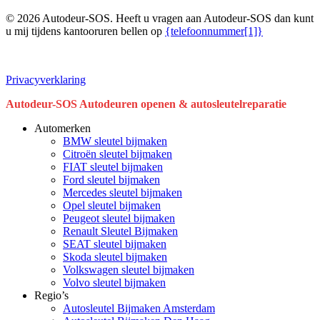
© 2026 Autodeur-SOS. Heeft u vragen aan Autodeur-SOS dan kunt
u mij tijdens kantooruren bellen op
{telefoonnummer[1]}
Privacyverklaring
Close
Autodeur-SOS Autodeuren openen & autosleutelreparatie
Menu
Automerken
BMW sleutel bijmaken
Citroën sleutel bijmaken
FIAT sleutel bijmaken
Ford sleutel bijmaken
Mercedes sleutel bijmaken
Opel sleutel bijmaken
Peugeot sleutel bijmaken
Renault Sleutel Bijmaken
SEAT sleutel bijmaken
Skoda sleutel bijmaken
Volkswagen sleutel bijmaken
Volvo sleutel bijmaken
Regio’s
Autosleutel Bijmaken Amsterdam