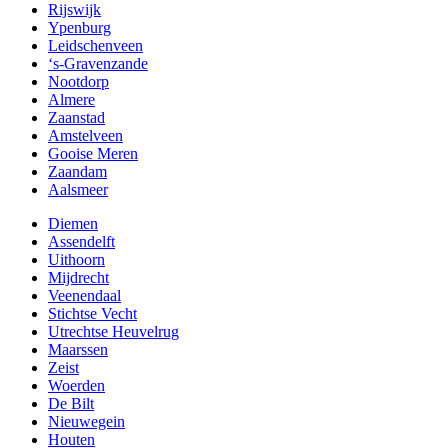
Rijswijk
Ypenburg
Leidschenveen
‘s-Gravenzande
Nootdorp
Almere
Zaanstad
Amstelveen
Gooise Meren
Zaandam
Aalsmeer
Diemen
Assendelft
Uithoorn
Mijdrecht
Veenendaal
Stichtse Vecht
Utrechtse Heuvelrug
Maarssen
Zeist
Woerden
De Bilt
Nieuwegein
Houten