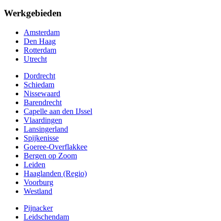
Werkgebieden
Amsterdam
Den Haag
Rotterdam
Utrecht
Dordrecht
Schiedam
Nissewaard
Barendrecht
Capelle aan den IJssel
Vlaardingen
Lansingerland
Spijkenisse
Goeree-Overflakkee
Bergen op Zoom
Leiden
Haaglanden (Regio)
Voorburg
Westland
Pijnacker
Leidschendam