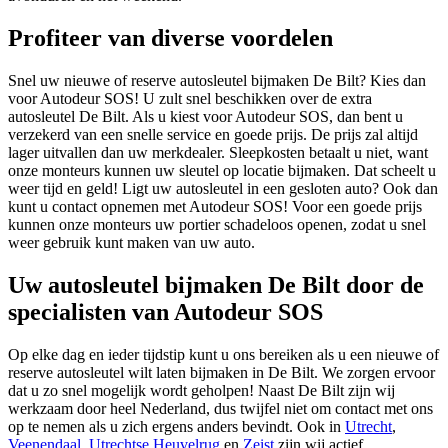
Profiteer van diverse voordelen
Snel uw nieuwe of reserve autosleutel bijmaken De Bilt? Kies dan
voor Autodeur SOS! U zult snel beschikken over de extra
autosleutel De Bilt. Als u kiest voor Autodeur SOS, dan bent u
verzekerd van een snelle service en goede prijs. De prijs zal altijd
lager uitvallen dan uw merkdealer. Sleepkosten betaalt u niet, want
onze monteurs kunnen uw sleutel op locatie bijmaken. Dat scheelt u
weer tijd en geld! Ligt uw autosleutel in een gesloten auto? Ook dan
kunt u contact opnemen met Autodeur SOS! Voor een goede prijs
kunnen onze monteurs uw portier schadeloos openen, zodat u snel
weer gebruik kunt maken van uw auto.
Uw autosleutel bijmaken De Bilt door de
specialisten van Autodeur SOS
Op elke dag en ieder tijdstip kunt u ons bereiken als u een nieuwe of
reserve autosleutel wilt laten bijmaken in De Bilt. We zorgen ervoor
dat u zo snel mogelijk wordt geholpen! Naast De Bilt zijn wij
werkzaam door heel Nederland, dus twijfel niet om contact met ons
op te nemen als u zich ergens anders bevindt. Ook in
Utrecht
,
Veenendaal
,
Utrechtse Heuvelrug
en
Zeist
zijn wij actief.