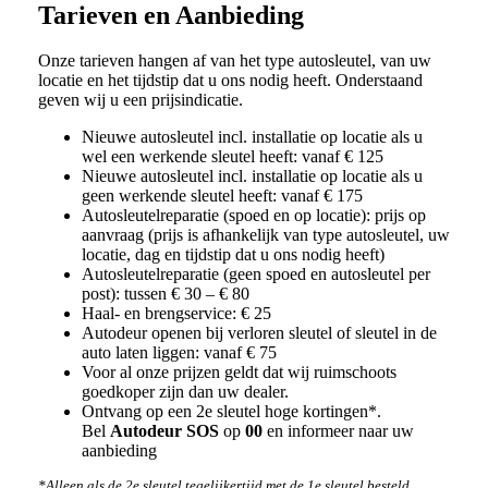
Tarieven en Aanbieding
Onze tarieven hangen af van het type autosleutel, van uw
locatie en het tijdstip dat u ons nodig heeft. Onderstaand
geven wij u een prijsindicatie.
Nieuwe autosleutel incl. installatie op locatie als u
wel een werkende sleutel heeft: vanaf € 125
Nieuwe autosleutel incl. installatie op locatie als u
geen werkende sleutel heeft: vanaf € 175
Autosleutelreparatie (spoed en op locatie): prijs op
aanvraag (prijs is afhankelijk van type autosleutel, uw
locatie, dag en tijdstip dat u ons nodig heeft)
Autosleutelreparatie (geen spoed en autosleutel per
post): tussen € 30 – € 80
Haal- en brengservice: € 25
Autodeur openen bij verloren sleutel of sleutel in de
auto laten liggen: vanaf € 75
Voor al onze prijzen geldt dat wij ruimschoots
goedkoper zijn dan uw dealer.
Ontvang op een 2e sleutel hoge kortingen*.
Bel
Autodeur SOS
op
00
en informeer naar uw
aanbieding
*Alleen als de 2e sleutel tegelijkertijd met de 1e sleutel besteld