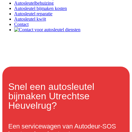
Autosleutelbehuizing
Autosleutel bijmaken kosten
Autosleutel reparatie
Autosleutel kwijt
Contact
Snel een autosleutel
bijmaken Utrechtse
Heuvelrug?
Een servicewagen van Autodeur-SOS