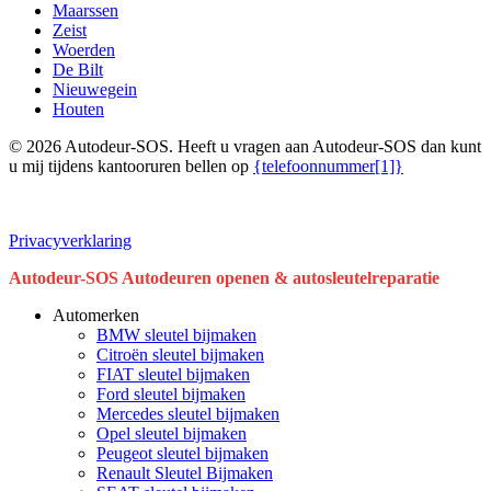
Maarssen
Zeist
Woerden
De Bilt
Nieuwegein
Houten
© 2026 Autodeur-SOS. Heeft u vragen aan Autodeur-SOS dan kunt
u mij tijdens kantooruren bellen op
{telefoonnummer[1]}
Privacyverklaring
Close
Autodeur-SOS Autodeuren openen & autosleutelreparatie
Menu
Automerken
BMW sleutel bijmaken
Citroën sleutel bijmaken
FIAT sleutel bijmaken
Ford sleutel bijmaken
Mercedes sleutel bijmaken
Opel sleutel bijmaken
Peugeot sleutel bijmaken
Renault Sleutel Bijmaken