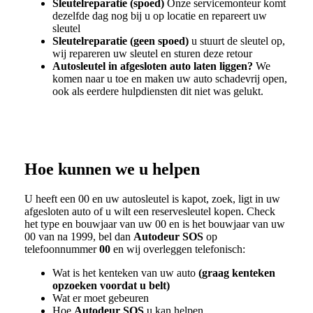
Sleutelreparatie (spoed)
Onze servicemonteur komt
dezelfde dag nog bij u op locatie en repareert uw
sleutel
Sleutelreparatie (geen spoed)
u stuurt de sleutel op,
wij repareren uw sleutel en sturen deze retour
Autosleutel in afgesloten auto laten liggen?
We
komen naar u toe en maken uw auto schadevrij open,
ook als eerdere hulpdiensten dit niet was gelukt.
Hoe kunnen we u helpen
U heeft een
00
en uw autosleutel is kapot, zoek, ligt in uw
afgesloten auto of u wilt een reservesleutel kopen. Check
het type en bouwjaar van uw
00
en is het bouwjaar van uw
00
van na 1999, bel dan
Autodeur SOS
op
telefoonnummer
00
en wij overleggen telefonisch:
Wat is het kenteken van uw auto
(graag kenteken
opzoeken voordat u belt)
Wat er moet gebeuren
Hoe
Autodeur SOS
u kan helpen