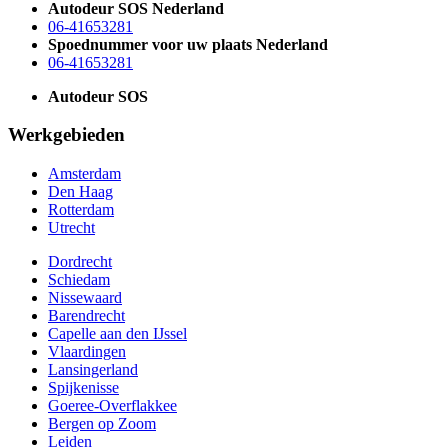
Autodeur SOS Nederland
06-41653281
Spoednummer voor uw plaats Nederland
06-41653281
Autodeur SOS
Werkgebieden
Amsterdam
Den Haag
Rotterdam
Utrecht
Dordrecht
Schiedam
Nissewaard
Barendrecht
Capelle aan den IJssel
Vlaardingen
Lansingerland
Spijkenisse
Goeree-Overflakkee
Bergen op Zoom
Leiden