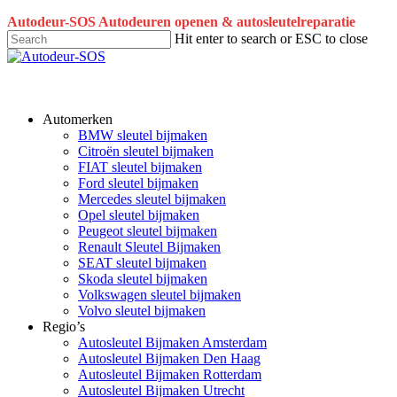
Skip
Autodeur-SOS Autodeuren openen & autosleutelreparatie
to
Hit enter to search or ESC to close
main
Close
content
Search
Automerken
BMW sleutel bijmaken
Citroën sleutel bijmaken
FIAT sleutel bijmaken
Ford sleutel bijmaken
Mercedes sleutel bijmaken
Opel sleutel bijmaken
Peugeot sleutel bijmaken
Renault Sleutel Bijmaken
SEAT sleutel bijmaken
Skoda sleutel bijmaken
Volkswagen sleutel bijmaken
Volvo sleutel bijmaken
Regio’s
Autosleutel Bijmaken Amsterdam
Autosleutel Bijmaken Den Haag
Autosleutel Bijmaken Rotterdam
Autosleutel Bijmaken Utrecht