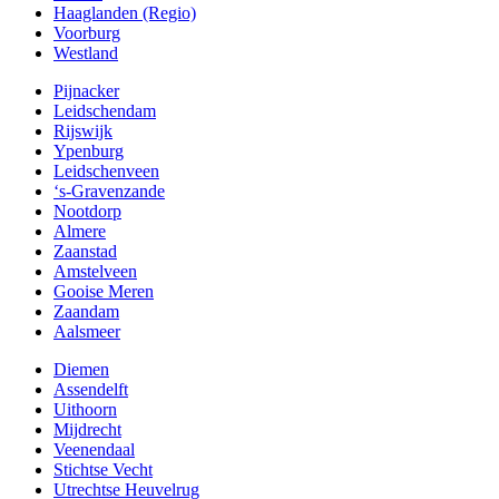
Haaglanden (Regio)
Voorburg
Westland
Pijnacker
Leidschendam
Rijswijk
Ypenburg
Leidschenveen
‘s-Gravenzande
Nootdorp
Almere
Zaanstad
Amstelveen
Gooise Meren
Zaandam
Aalsmeer
Diemen
Assendelft
Uithoorn
Mijdrecht
Veenendaal
Stichtse Vecht
Utrechtse Heuvelrug