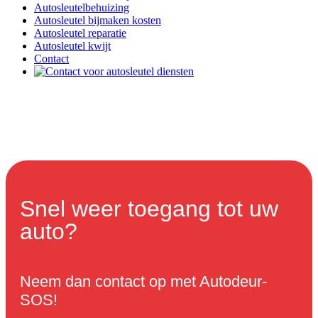
Autosleutelbehuizing
Autosleutel bijmaken kosten
Autosleutel reparatie
Autosleutel kwijt
Contact
Snel weer toegang tot uw
auto?
Neem dan contact op met Autodeur-
SOS!