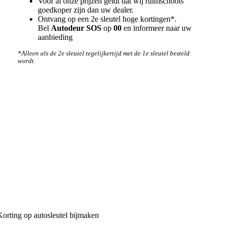
Voor al onze prijzen geldt dat wij ruimschoots
goedkoper zijn dan uw dealer.
Ontvang op een 2e sleutel hoge kortingen*.
Bel
Autodeur SOS
op
00
en informeer naar uw
aanbieding
*Alleen als de 2e sleutel tegelijkertijd met de 1e sleutel besteld
wordt.
Hoe werken wij