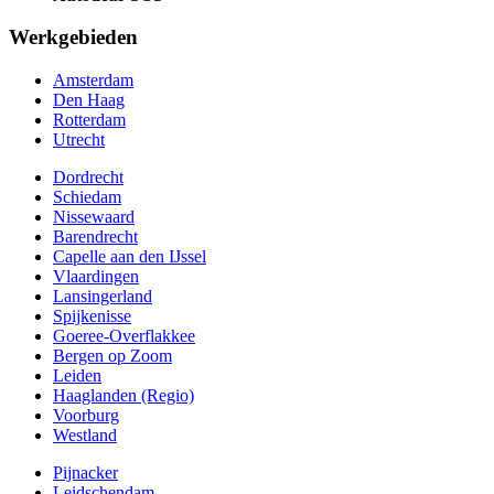
Werkgebieden
Amsterdam
Den Haag
Rotterdam
Utrecht
Dordrecht
Schiedam
Nissewaard
Barendrecht
Capelle aan den IJssel
Vlaardingen
Lansingerland
Spijkenisse
Goeree-Overflakkee
Bergen op Zoom
Leiden
Haaglanden (Regio)
Voorburg
Westland
Pijnacker
Leidschendam