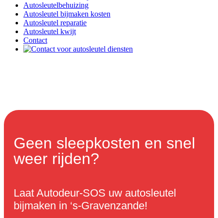
Autosleutelbehuizing
Autosleutel bijmaken kosten
Autosleutel reparatie
Autosleutel kwijt
Contact
Geen sleepkosten en snel
weer rijden?
Laat Autodeur-SOS uw autosleutel
bijmaken in ‘s-Gravenzande!