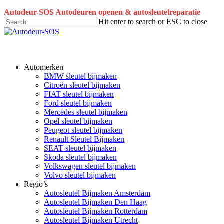
Skip
Autodeur-SOS Autodeuren openen & autosleutelreparatie
to
Hit enter to search or ESC to close
main
Close
content
Search
Automerken
BMW sleutel bijmaken
Citroën sleutel bijmaken
FIAT sleutel bijmaken
Ford sleutel bijmaken
Mercedes sleutel bijmaken
Opel sleutel bijmaken
Peugeot sleutel bijmaken
Renault Sleutel Bijmaken
SEAT sleutel bijmaken
Skoda sleutel bijmaken
Volkswagen sleutel bijmaken
Volvo sleutel bijmaken
Regio’s
Autosleutel Bijmaken Amsterdam
Autosleutel Bijmaken Den Haag
Autosleutel Bijmaken Rotterdam
Autosleutel Bijmaken Utrecht