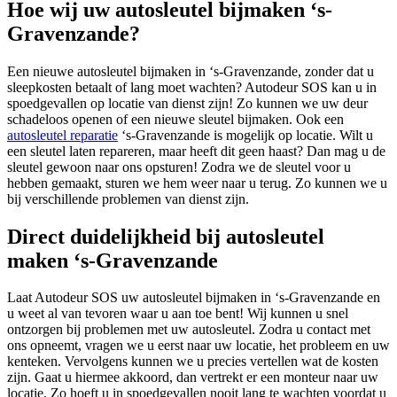
Hoe wij uw autosleutel bijmaken ‘s-
Gravenzande?
Een nieuwe autosleutel bijmaken in ‘s-Gravenzande, zonder dat u
sleepkosten betaalt of lang moet wachten? Autodeur SOS kan u in
spoedgevallen op locatie van dienst zijn! Zo kunnen we uw deur
schadeloos openen of een nieuwe sleutel bijmaken. Ook een
autosleutel reparatie
‘s-Gravenzande is mogelijk op locatie. Wilt u
een sleutel laten repareren, maar heeft dit geen haast? Dan mag u de
sleutel gewoon naar ons opsturen! Zodra we de sleutel voor u
hebben gemaakt, sturen we hem weer naar u terug. Zo kunnen we u
bij verschillende problemen van dienst zijn.
Direct duidelijkheid bij autosleutel
maken ‘s-Gravenzande
Laat Autodeur SOS uw autosleutel bijmaken in ‘s-Gravenzande en
u weet al van tevoren waar u aan toe bent! Wij kunnen u snel
ontzorgen bij problemen met uw autosleutel. Zodra u contact met
ons opneemt, vragen we u eerst naar uw locatie, het probleem en uw
kenteken. Vervolgens kunnen we u precies vertellen wat de kosten
zijn. Gaat u hiermee akkoord, dan vertrekt er een monteur naar uw
locatie. Zo hoeft u in spoedgevallen nooit lang te wachten voordat u