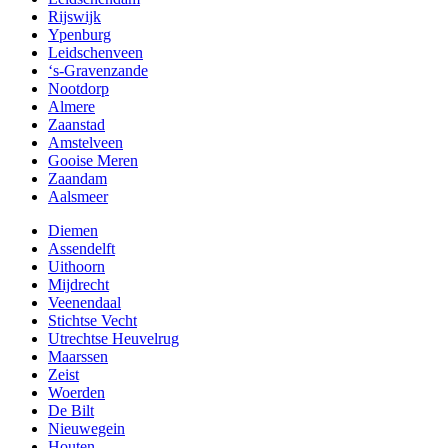
Rijswijk
Ypenburg
Leidschenveen
‘s-Gravenzande
Nootdorp
Almere
Zaanstad
Amstelveen
Gooise Meren
Zaandam
Aalsmeer
Diemen
Assendelft
Uithoorn
Mijdrecht
Veenendaal
Stichtse Vecht
Utrechtse Heuvelrug
Maarssen
Zeist
Woerden
De Bilt
Nieuwegein
Houten