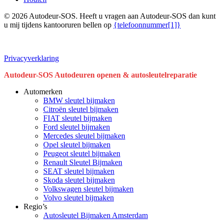
© 2026 Autodeur-SOS. Heeft u vragen aan Autodeur-SOS dan kunt
u mij tijdens kantooruren bellen op
{telefoonnummer[1]}
Privacyverklaring
Close
Autodeur-SOS Autodeuren openen & autosleutelreparatie
Menu
Automerken
BMW sleutel bijmaken
Citroën sleutel bijmaken
FIAT sleutel bijmaken
Ford sleutel bijmaken
Mercedes sleutel bijmaken
Opel sleutel bijmaken
Peugeot sleutel bijmaken
Renault Sleutel Bijmaken
SEAT sleutel bijmaken
Skoda sleutel bijmaken
Volkswagen sleutel bijmaken
Volvo sleutel bijmaken
Regio’s
Autosleutel Bijmaken Amsterdam